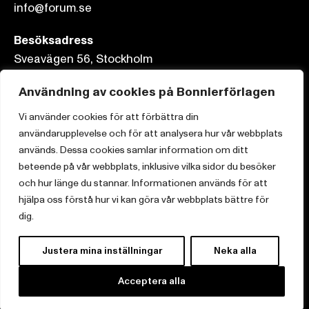
info@forum.se
Besöksadress
Sveavägen 56, Stockholm
Postadress
Användning av cookies på Bonnierförlagen
Box 3159, 103 63 Stockholm
Vi använder cookies för att förbättra din
användarupplevelse och för att analysera hur vår webbplats
används. Dessa cookies samlar information om ditt
beteende på vår webbplats, inklusive vilka sidor du besöker
och hur länge du stannar. Informationen används för att
Om Bonnierförlagen
hjälpa oss förstå hur vi kan göra vår webbplats bättre för
Cookies
dig.
Integritetspolicy
Justera mina inställningar
Neka alla
Acceptera alla