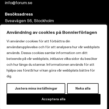
info@forum.se
Besöksadress
Sveavägen 56, Stockholm
Postadress
Användning av cookies på Bonnierförlagen
Box 3159, 103 63 Stockholm
Vi använder cookies för att förbättra din
användarupplevelse och för att analysera hur vår webbplats
används. Dessa cookies samlar information om ditt
beteende på vår webbplats, inklusive vilka sidor du besöker
och hur länge du stannar. Informationen används för att
Om Bonnierförlagen
hjälpa oss förstå hur vi kan göra vår webbplats bättre för
Cookies
dig.
Integritetspolicy
Justera mina inställningar
Neka alla
Acceptera alla