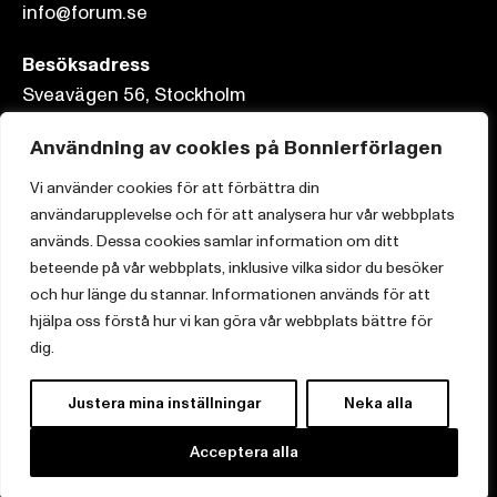
info@forum.se
Besöksadress
Sveavägen 56, Stockholm
Postadress
Användning av cookies på Bonnierförlagen
Box 3159, 103 63 Stockholm
Vi använder cookies för att förbättra din
användarupplevelse och för att analysera hur vår webbplats
används. Dessa cookies samlar information om ditt
beteende på vår webbplats, inklusive vilka sidor du besöker
och hur länge du stannar. Informationen används för att
Om Bonnierförlagen
hjälpa oss förstå hur vi kan göra vår webbplats bättre för
Cookies
dig.
Integritetspolicy
Justera mina inställningar
Neka alla
Acceptera alla