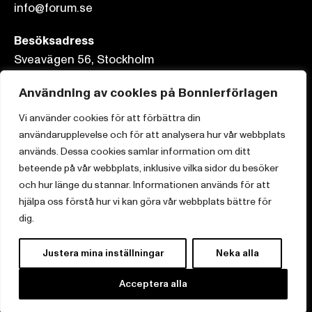
info@forum.se
Besöksadress
Sveavägen 56, Stockholm
Postadress
Användning av cookies på Bonnierförlagen
Box 3159, 103 63 Stockholm
Vi använder cookies för att förbättra din
användarupplevelse och för att analysera hur vår webbplats
används. Dessa cookies samlar information om ditt
beteende på vår webbplats, inklusive vilka sidor du besöker
och hur länge du stannar. Informationen används för att
Om Bonnierförlagen
hjälpa oss förstå hur vi kan göra vår webbplats bättre för
Cookies
dig.
Integritetspolicy
Justera mina inställningar
Neka alla
Acceptera alla