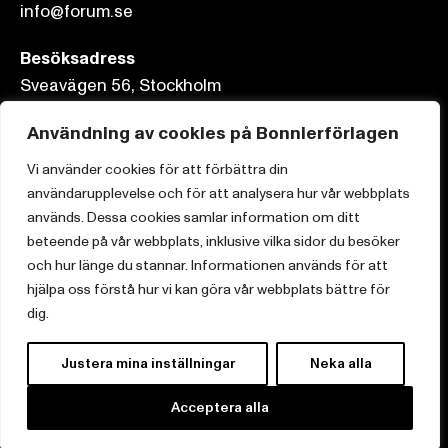
info@forum.se
Besöksadress
Sveavägen 56, Stockholm
Postadress
Användning av cookies på Bonnierförlagen
Box 3159, 103 63 Stockholm
Vi använder cookies för att förbättra din
användarupplevelse och för att analysera hur vår webbplats
används. Dessa cookies samlar information om ditt
beteende på vår webbplats, inklusive vilka sidor du besöker
och hur länge du stannar. Informationen används för att
Om Bonnierförlagen
hjälpa oss förstå hur vi kan göra vår webbplats bättre för
Cookies
dig.
Integritetspolicy
Justera mina inställningar
Neka alla
Acceptera alla