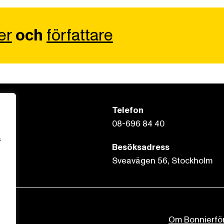
er
och
författare
Telefon
08-696 84 40
s
Besöksadress
Sveavägen 56, Stockholm
Om Bonnierfö