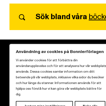
Sök bland våra
böck
Användning av cookies på Bonnierförlagen
Vi använder cookies för att förbättra din
användarupplevelse och för att analysera hur vår webbplat
Vi brinner för starka berättelser och att sprida
används. Dessa cookies samlar information om ditt
kunskap inom aktuella ämnen.
beteende på vår webbplats, inklusive vilka sidor du besöker
och hur länge du stannar. Informationen används för att
hjälpa oss förstå hur vi kan göra vår webbplats bättre för
dig.