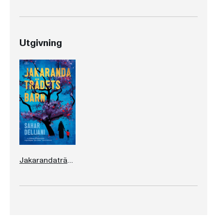
Utgivning
Jakarandaträdets barn