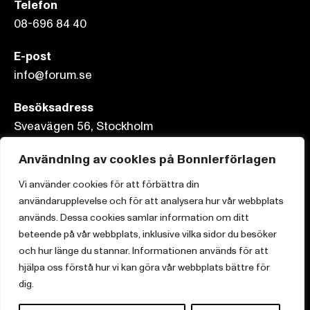
Telefon
08-696 84 40
E-post
info@forum.se
Besöksadress
Sveavägen 56, Stockholm
Användning av cookies på Bonnierförlagen
Postadress
Box 3159, 103 63 Stockholm
Vi använder cookies för att förbättra din
användarupplevelse och för att analysera hur vår webbplats
används. Dessa cookies samlar information om ditt
beteende på vår webbplats, inklusive vilka sidor du besöker
och hur länge du stannar. Informationen används för att
Om Bonnierförlagen
hjälpa oss förstå hur vi kan göra vår webbplats bättre för
Cookies
dig.
Integritetspolicy