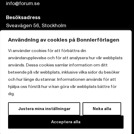
info@forum.se
Besöksadress
Sveavägen 56, Stockholm
Postadress
Användning av cookies på Bonnierförlagen
Box 3159, 103 63 Stockholm
Vi använder cookies för att förbättra din
användarupplevelse och för att analysera hur vår webbplats
används. Dessa cookies samlar information om ditt
beteende på vår webbplats, inklusive vilka sidor du besöker
och hur länge du stannar. Informationen används för att
Om Bonnierförlagen
hjälpa oss förstå hur vi kan göra vår webbplats bättre för
Cookies
dig.
Integritetspolicy
Justera mina inställningar
Neka alla
Acceptera alla