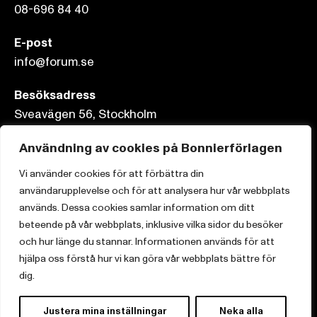
08-696 84 40
E-post
info@forum.se
Besöksadress
Sveavägen 56, Stockholm
Postadress
Användning av cookies på Bonnierförlagen
Box 3159, 103 63 Stockholm
Vi använder cookies för att förbättra din
användarupplevelse och för att analysera hur vår webbplats
används. Dessa cookies samlar information om ditt
beteende på vår webbplats, inklusive vilka sidor du besöker
Om Bonnierförlagen
och hur länge du stannar. Informationen används för att
hjälpa oss förstå hur vi kan göra vår webbplats bättre för
Cookies
dig.
Integritetspolicy
Justera mina inställningar
Neka alla