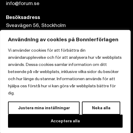
info@forum.se
Besöksadress
Sveavägen 56, Stockholm
Postadress
Användning av cookies på Bonnierförlagen
Box 3159, 103 63 Stockholm
Vi använder cookies för att förbättra din
användarupplevelse och för att analysera hur vår webbplats
används. Dessa cookies samlar information om ditt
beteende på vår webbplats, inklusive vilka sidor du besöker
och hur länge du stannar. Informationen används för att
Om Bonnierförlagen
hjälpa oss förstå hur vi kan göra vår webbplats bättre för
Cookies
dig.
Integritetspolicy
Justera mina inställningar
Neka alla
Acceptera alla