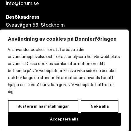
info@forum.se
Besöksadress
Sveavägen 56, Stockholm
Postadress
Användning av cookies på Bonnierförlagen
Box 3159, 103 63 Stockholm
Vi använder cookies för att förbättra din
användarupplevelse och för att analysera hur vår webbplats
används. Dessa cookies samlar information om ditt
beteende på vår webbplats, inklusive vilka sidor du besöker
och hur länge du stannar. Informationen används för att
Om Bonnierförlagen
hjälpa oss förstå hur vi kan göra vår webbplats bättre för
Cookies
dig.
Integritetspolicy
Justera mina inställningar
Neka alla
Acceptera alla