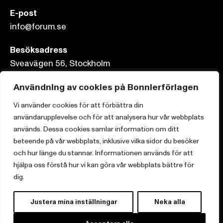
E-post
info@forum.se
Besöksadress
Sveavägen 56, Stockholm
Postadress
Användning av cookies på Bonnierförlagen
Box 3159, 103 63 Stockholm
Vi använder cookies för att förbättra din
användarupplevelse och för att analysera hur vår webbplats
används. Dessa cookies samlar information om ditt
beteende på vår webbplats, inklusive vilka sidor du besöker
och hur länge du stannar. Informationen används för att
Om Bonnierförlagen
hjälpa oss förstå hur vi kan göra vår webbplats bättre för
Cookies
dig.
Integritetspolicy
Justera mina inställningar
Neka alla