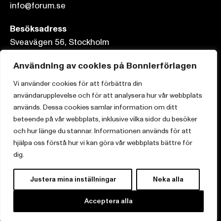
info@forum.se
Besöksadress
Sveavägen 56, Stockholm
Postadress
Användning av cookies på Bonnierförlagen
Box 3159, 103 63 Stockholm
Vi använder cookies för att förbättra din
användarupplevelse och för att analysera hur vår webbplats
används. Dessa cookies samlar information om ditt
beteende på vår webbplats, inklusive vilka sidor du besöker
och hur länge du stannar. Informationen används för att
Om Bonnierförlagen
hjälpa oss förstå hur vi kan göra vår webbplats bättre för
Cookies
dig.
Integritetspolicy
Justera mina inställningar
Neka alla
Acceptera alla