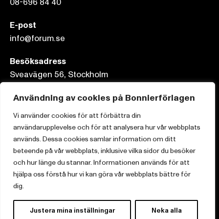
08-696 84 40
E-post
info@forum.se
Besöksadress
Sveavägen 56, Stockholm
Användning av cookies på Bonnierförlagen
Postadress
Box 3159, 103 63 Stockholm
Vi använder cookies för att förbättra din
användarupplevelse och för att analysera hur vår webbplats
används. Dessa cookies samlar information om ditt
beteende på vår webbplats, inklusive vilka sidor du besöker
och hur länge du stannar. Informationen används för att
Om Bonnierförlagen
hjälpa oss förstå hur vi kan göra vår webbplats bättre för
Cookies
dig.
Integritetspolicy
Justera mina inställningar
Neka alla