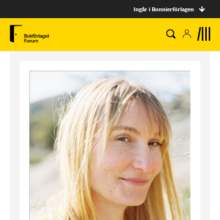
Ingår i Bonnierförlagen