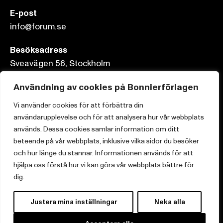
E-post
info@forum.se
Besöksadress
Sveavägen 56, Stockholm
Postadress
Användning av cookies på Bonnierförlagen
Box 3159, 103 63 Stockholm
Vi använder cookies för att förbättra din
användarupplevelse och för att analysera hur vår webbplats
används. Dessa cookies samlar information om ditt
beteende på vår webbplats, inklusive vilka sidor du besöker
och hur länge du stannar. Informationen används för att
Om Bonnierförlagen
hjälpa oss förstå hur vi kan göra vår webbplats bättre för
Cookies
dig.
Integritetspolicy
Justera mina inställningar
Neka alla