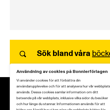
Sök bland våra
böck
Användning av cookies på Bonnierförlagen
Vi använder cookies för att förbättra din
användarupplevelse och för att analysera hur vår webbplat
används. Dessa cookies samlar information om ditt
beteende på vår webbplats, inklusive vilka sidor du besöker
och hur länge du stannar. Informationen används för att
Vi brinner för starka berättelser och att sprida
hjälpa oss förstå hur vi kan göra vår webbplats bättre för