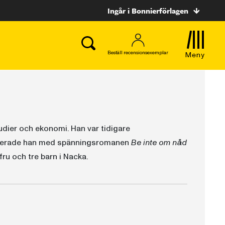
Ingår i Bonnierförlagen
Beställ recensionsexemplar
Meny
ier och ekonomi. Han var tidigare
buterade han med spänningsromanen
Be inte om nåd
ru och tre barn i Nacka.