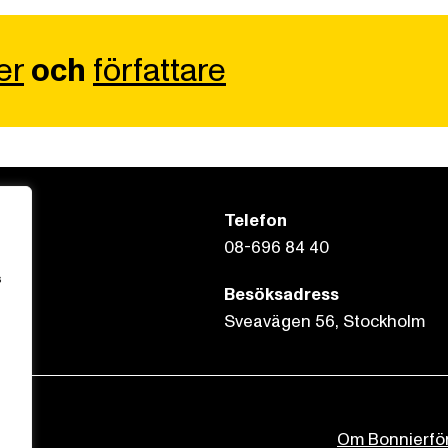
er
och
författare
Telefon
08-696 84 40
s
Besöksadress
Sveavägen 56, Stockholm
Om Bonnierfö