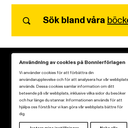
Sök bland våra
böck
Användning av cookies på Bonnierförlagen
Vi använder cookies för att förbättra din
användarupplevelse och för att analysera hur vår webbplat
Vi brinner för starka berättelser och att sprida
används. Dessa cookies samlar information om ditt
kunskap inom aktuella ämnen.
beteende på vår webbplats, inklusive vilka sidor du besöker
och hur länge du stannar. Informationen används för att
hjälpa oss förstå hur vi kan göra vår webbplats bättre för
dig.