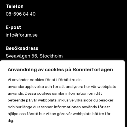
Telefon
08-696 84 40
E-post
info@forum.se
Besöksadress
Sveavägen 56, Stockholm
Användning av cookies på Bonnierförlagen
Postadress
Box 3159, 103 63 Stockholm
Vi använder cookies för att förbättra din
användarupplevelse och för att analysera hur vår webbplats
används. Dessa cookies samlar information om ditt
beteende på vår webbplats, inklusive vilka sidor du besöker
och hur länge du stannar. Informationen används för att
Om Bonnierförlagen
hjälpa oss förstå hur vi kan göra vår webbplats bättre för
Cookies
dig.