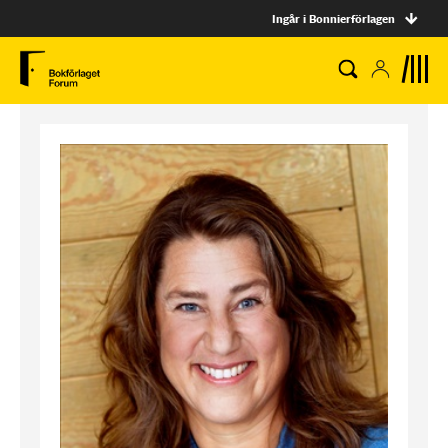
Ingår i Bonnierförlagen