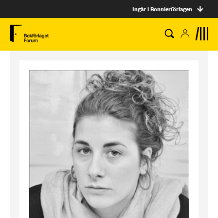
Ingår i Bonnierförlagen