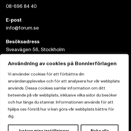
08-696 84 40
E-post
info@forum.se
Besöksadress
Sveavägen 56, Stockholm
Postadress
Användning av cookies på Bonnierförlagen
Box 3159, 103 63 Stockholm
Vi använder cookies för att förbättra din
användarupplevelse och för att analysera hur vår webbplats
används. Dessa cookies samlar information om ditt
beteende på vår webbplats, inklusive vilka sidor du besöker
och hur länge du stannar. Informationen används för att
Om Bonnierförlagen
hjälpa oss förstå hur vi kan göra vår webbplats bättre för
Cookies
dig.
Integritetspolicy
Justera mina inställningar
Neka alla