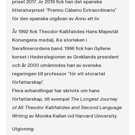
priset 2017. År 2019 fick han det spanska
litteraturpriset ”Premio Cálamo Extraordinario”
för den spanska utgåvan av
Ännu ett liv
.
År 1992 fick Theodor Kallifatides Hans Majestät
Konungens medalj, 8:e storleken i
Serafimerordens band. 1996 fick han Gyllene
korset i Hederslegionen av Greklands president
och år 2000 utnämndes han av svenska
regeringen till professor ”för ett storartat
författarskap”.
Flera avhandlingar har skrivits om hans
författarskap, till exempel
The Longest Journey
of All: Theodor Kallifatides and Second Language
Writing
av Monika Kallan vid Harvard University.
Utgivning: