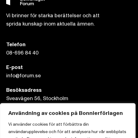
Vi brinner för starka berättelser och att
sprida kunskap inom aktuella ämnen.
Telefon
08-696 84 40
E-post
info@forum.se
Besöksadress
Sveavägen 56, Stockholm
Användning av cookies på Bonnierförlagen
Postadress
Box 3159, 103 63 Stockholm
Vi använder cookies för att förbättra din
användarupplevelse och för att analysera hur vår webbplats