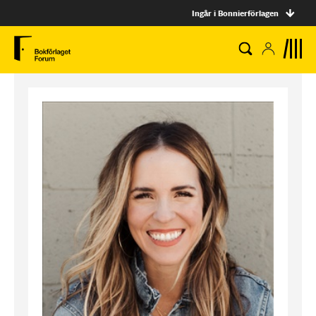
Ingår i Bonnierförlagen