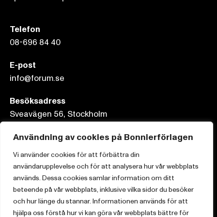
Telefon
08-696 84 40
E-post
info@forum.se
Besöksadress
Sveavägen 56, Stockholm
Postadress
Användning av cookies på Bonnierförlagen
Box 3159, 103 63 Stockholm
Vi använder cookies för att förbättra din
användarupplevelse och för att analysera hur vår webbplats
används. Dessa cookies samlar information om ditt
beteende på vår webbplats, inklusive vilka sidor du besöker
Om Bonnierförlagen
och hur länge du stannar. Informationen används för att
hjälpa oss förstå hur vi kan göra vår webbplats bättre för