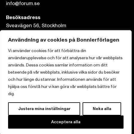
info@forum.se
Besöksadress
Sveavägen 56, Stockholm
Postadress
Användning av cookies på Bonnierförlagen
Box 3159, 103 63 Stockholm
Vi använder cookies för att förbättra din
användarupplevelse och för att analysera hur vår webbplats
används. Dessa cookies samlar information om ditt
beteende på vår webbplats, inklusive vilka sidor du besöker
och hur länge du stannar. Informationen används för att
Om Bonnierförlagen
hjälpa oss förstå hur vi kan göra vår webbplats bättre för
Cookies
dig.
Integritetspolicy
Justera mina inställningar
Neka alla
Acceptera alla