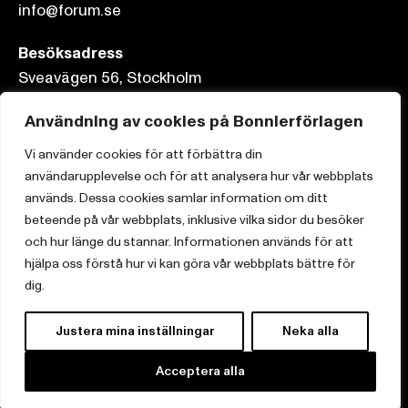
info@forum.se
Besöksadress
Sveavägen 56, Stockholm
Postadress
Användning av cookies på Bonnierförlagen
Box 3159, 103 63 Stockholm
Vi använder cookies för att förbättra din
användarupplevelse och för att analysera hur vår webbplats
används. Dessa cookies samlar information om ditt
beteende på vår webbplats, inklusive vilka sidor du besöker
och hur länge du stannar. Informationen används för att
Om Bonnierförlagen
hjälpa oss förstå hur vi kan göra vår webbplats bättre för
Cookies
dig.
Integritetspolicy
Justera mina inställningar
Neka alla
Acceptera alla