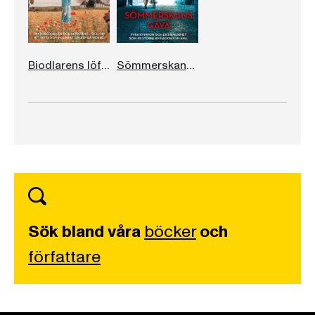
Biodlarens löfte
Sömmerskans gåva
Sök bland våra
böcker
och
författare