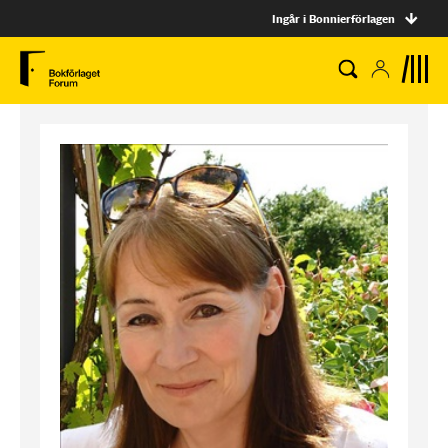
Ingår i Bonnierförlagen