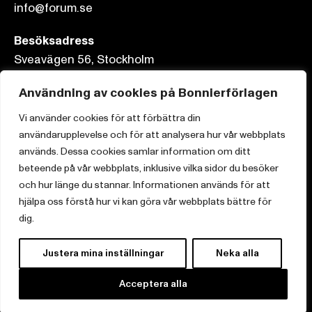
info@forum.se
Besöksadress
Sveavägen 56, Stockholm
Postadress
Användning av cookies på Bonnierförlagen
Box 3159, 103 63 Stockholm
Vi använder cookies för att förbättra din
användarupplevelse och för att analysera hur vår webbplats
används. Dessa cookies samlar information om ditt
beteende på vår webbplats, inklusive vilka sidor du besöker
och hur länge du stannar. Informationen används för att
Om Bonnierförlagen
hjälpa oss förstå hur vi kan göra vår webbplats bättre för
Cookies
dig.
Integritetspolicy
Justera mina inställningar
Neka alla
Acceptera alla