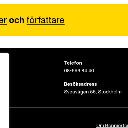
er
och
författare
Telefon
08-696 84 40
s
Besöksadress
Sveavägen 56, Stockholm
Om Bonnierfö