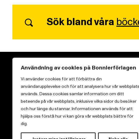
Sök bland våra
böck
Användning av cookies på Bonnierförlagen
Vi använder cookies för att förbättra din
användarupplevelse och för att analysera hur vår webbplat
Vi brinner för starka berättelser och att sprida
används. Dessa cookies samlar information om ditt
kunskap inom aktuella ämnen.
beteende på vår webbplats, inklusive vilka sidor du besöker
och hur länge du stannar. Informationen används för att
hjälpa oss förstå hur vi kan göra vår webbplats bättre för
dig.