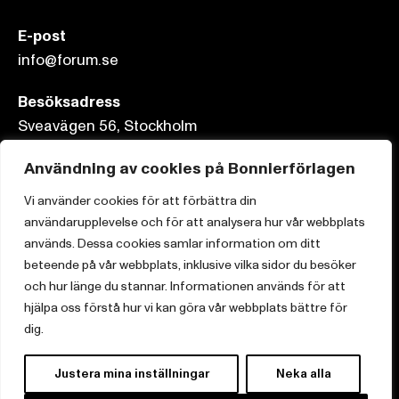
E-post
info@forum.se
Besöksadress
Sveavägen 56, Stockholm
Postadress
Användning av cookies på Bonnierförlagen
Box 3159, 103 63 Stockholm
Vi använder cookies för att förbättra din
användarupplevelse och för att analysera hur vår webbplats
används. Dessa cookies samlar information om ditt
beteende på vår webbplats, inklusive vilka sidor du besöker
Om Bonnierförlagen
och hur länge du stannar. Informationen används för att
hjälpa oss förstå hur vi kan göra vår webbplats bättre för
Cookies
dig.
Integritetspolicy
Justera mina inställningar
Neka alla