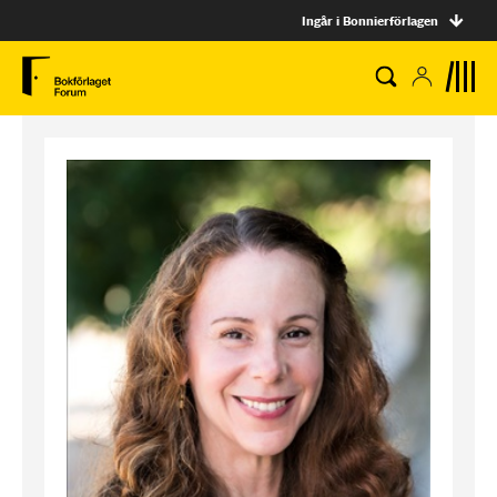
Ingår i Bonnierförlagen