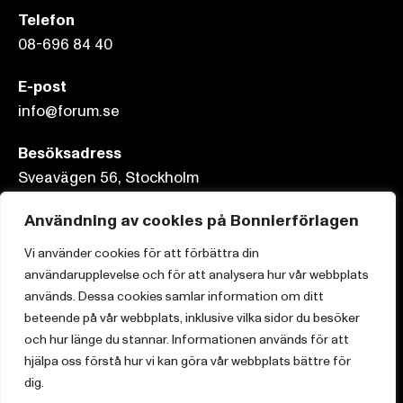
Telefon
08-696 84 40
E-post
info@forum.se
Besöksadress
Sveavägen 56, Stockholm
Postadress
Användning av cookies på Bonnierförlagen
Box 3159, 103 63 Stockholm
Vi använder cookies för att förbättra din
användarupplevelse och för att analysera hur vår webbplats
används. Dessa cookies samlar information om ditt
beteende på vår webbplats, inklusive vilka sidor du besöker
och hur länge du stannar. Informationen används för att
Om Bonnierförlagen
hjälpa oss förstå hur vi kan göra vår webbplats bättre för
Cookies
dig.