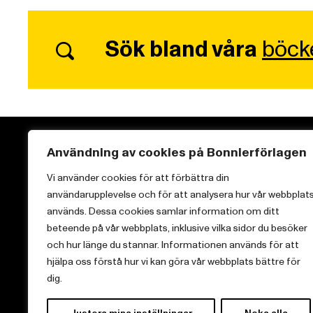
Sök bland våra
böck
Användning av cookies på Bonnierförlagen
Vi använder cookies för att förbättra din
användarupplevelse och för att analysera hur vår webbplat
Vi brinner för starka berättelser och att sprida
används. Dessa cookies samlar information om ditt
kunskap inom aktuella ämnen.
beteende på vår webbplats, inklusive vilka sidor du besöker
och hur länge du stannar. Informationen används för att
hjälpa oss förstå hur vi kan göra vår webbplats bättre för
dig.