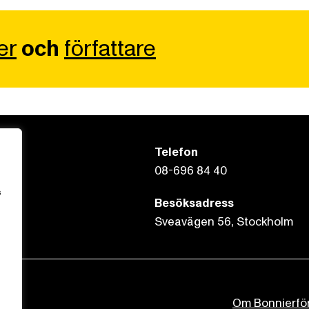
er
och
författare
Telefon
08-696 84 40
s
Besöksadress
Sveavägen 56, Stockholm
Om Bonnierfö