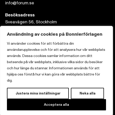
info@forum.se
Besöksadress
Sveavägen 56, Stockholm
Postadress
Användning av cookies på Bonnierförlagen
Box 3159, 103 63 Stockholm
Vi använder cookies för att förbättra din
användarupplevelse och för att analysera hur vår webbplats
används. Dessa cookies samlar information om ditt
beteende på vår webbplats, inklusive vilka sidor du besöker
och hur länge du stannar. Informationen används för att
Om Bonnierförlagen
hjälpa oss förstå hur vi kan göra vår webbplats bättre för
Cookies
dig.
Integritetspolicy
Justera mina inställningar
Neka alla
Acceptera alla