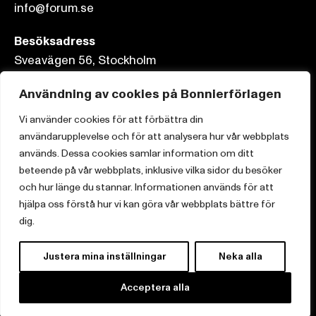
info@forum.se
Besöksadress
Sveavägen 56, Stockholm
Postadress
Användning av cookies på Bonnierförlagen
Box 3159, 103 63 Stockholm
Vi använder cookies för att förbättra din
användarupplevelse och för att analysera hur vår webbplats
används. Dessa cookies samlar information om ditt
beteende på vår webbplats, inklusive vilka sidor du besöker
och hur länge du stannar. Informationen används för att
Om Bonnierförlagen
hjälpa oss förstå hur vi kan göra vår webbplats bättre för
Cookies
dig.
Integritetspolicy
Justera mina inställningar
Neka alla
Acceptera alla