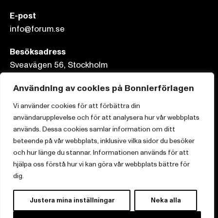
E-post
info@forum.se
Besöksadress
Sveavägen 56, Stockholm
Postadress
Användning av cookies på Bonnierförlagen
Box 3159, 103 63 Stockholm
Vi använder cookies för att förbättra din
användarupplevelse och för att analysera hur vår webbplats
används. Dessa cookies samlar information om ditt
beteende på vår webbplats, inklusive vilka sidor du besöker
Om Bonnierförlagen
och hur länge du stannar. Informationen används för att
hjälpa oss förstå hur vi kan göra vår webbplats bättre för
Cookies
dig.
Integritetspolicy
Justera mina inställningar
Neka alla