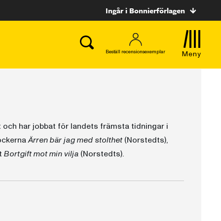
Ingår i Bonnierförlagen
Beställ recensionsexemplar
Meny
och har jobbat för landets främsta tidningar i
böckerna
Ärren bär jag med stolthet
(Norstedts),
t
Bortgift mot min vilja
(Norstedts).