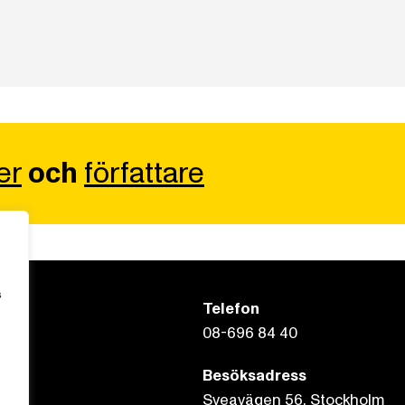
er
och
författare
s
Telefon
08-696 84 40
Besöksadress
Sveavägen 56, Stockholm