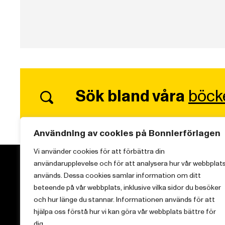
Sök bland våra
böck
Användning av cookies på Bonnierförlagen
Vi använder cookies för att förbättra din
användarupplevelse och för att analysera hur vår webbplat
används. Dessa cookies samlar information om ditt
beteende på vår webbplats, inklusive vilka sidor du besöker
och hur länge du stannar. Informationen används för att
Vi brinner för starka berättelser och att sprida
hjälpa oss förstå hur vi kan göra vår webbplats bättre för
kunskap inom aktuella ämnen.
dig.