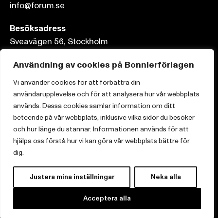
info@forum.se
Besöksadress
Sveavägen 56, Stockholm
Postadress
Användning av cookies på Bonnierförlagen
Box 3159, 103 63 Stockholm
Vi använder cookies för att förbättra din
användarupplevelse och för att analysera hur vår webbplats
används. Dessa cookies samlar information om ditt
beteende på vår webbplats, inklusive vilka sidor du besöker
och hur länge du stannar. Informationen används för att
Om Bonnierförlagen
hjälpa oss förstå hur vi kan göra vår webbplats bättre för
Cookies
dig.
Integritetspolicy
Justera mina inställningar
Neka alla
Acceptera alla