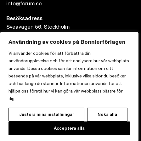
info@forum.se
Besöksadress
Sveavägen 56, Stockholm
Postadress
Användning av cookies på Bonnierförlagen
Box 3159, 103 63 Stockholm
Vi använder cookies för att förbättra din
användarupplevelse och för att analysera hur vår webbplats
används. Dessa cookies samlar information om ditt
beteende på vår webbplats, inklusive vilka sidor du besöker
och hur länge du stannar. Informationen används för att
Om Bonnierförlagen
hjälpa oss förstå hur vi kan göra vår webbplats bättre för
Cookies
dig.
Integritetspolicy
Justera mina inställningar
Neka alla
Acceptera alla