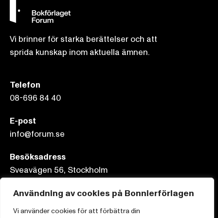
Vi brinner för starka berättelser och att
sprida kunskap inom aktuella ämnen.
Telefon
08-696 84 40
E-post
info@forum.se
Besöksadress
Sveavägen 56, Stockholm
Postadress
Användning av cookies på Bonnierförlagen
Box 3159, 103 63 Stockholm
Vi använder cookies för att förbättra din