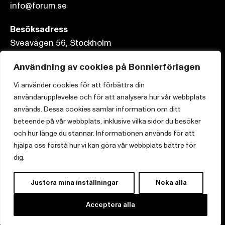
info@forum.se
Besöksadress
Sveavägen 56, Stockholm
Postadress
Användning av cookies på Bonnierförlagen
Box 3159, 103 63 Stockholm
Vi använder cookies för att förbättra din
användarupplevelse och för att analysera hur vår webbplats
används. Dessa cookies samlar information om ditt
beteende på vår webbplats, inklusive vilka sidor du besöker
och hur länge du stannar. Informationen används för att
Om Bonnierförlagen
hjälpa oss förstå hur vi kan göra vår webbplats bättre för
Cookies
dig.
Integritetspolicy
Justera mina inställningar
Neka alla
Acceptera alla