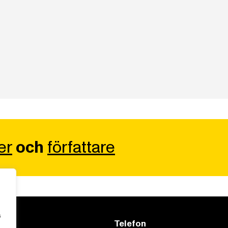
er
och
författare
s
Telefon