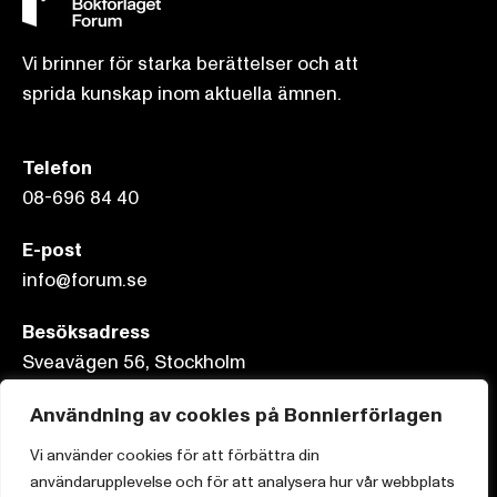
Vi brinner för starka berättelser och att
sprida kunskap inom aktuella ämnen.
Telefon
08-696 84 40
E-post
info@forum.se
Besöksadress
Sveavägen 56, Stockholm
Postadress
Användning av cookies på Bonnierförlagen
Box 3159, 103 63 Stockholm
Vi använder cookies för att förbättra din
användarupplevelse och för att analysera hur vår webbplats