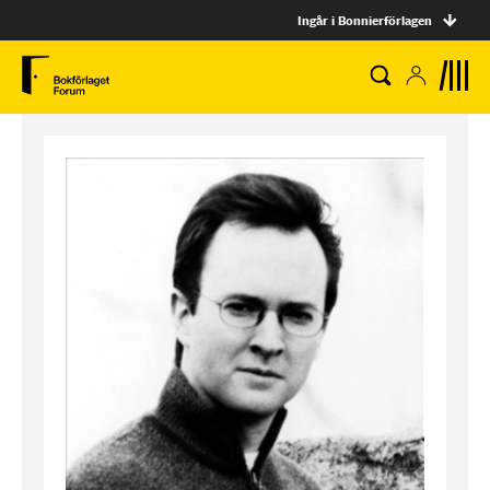
Ingår i Bonnierförlagen