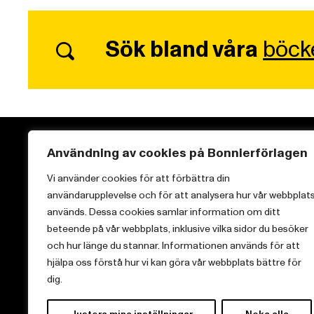
Sök bland våra
böck
Användning av cookies på Bonnierförlagen
Vi använder cookies för att förbättra din
användarupplevelse och för att analysera hur vår webbplat
Vi brinner för starka berättelser och att sprida
används. Dessa cookies samlar information om ditt
kunskap inom aktuella ämnen.
beteende på vår webbplats, inklusive vilka sidor du besöker
och hur länge du stannar. Informationen används för att
hjälpa oss förstå hur vi kan göra vår webbplats bättre för
dig.