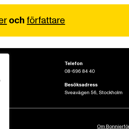
er
och
författare
Telefon
08-696 84 40
s
Besöksadress
Sveavägen 56, Stockholm
Om Bonnierfö