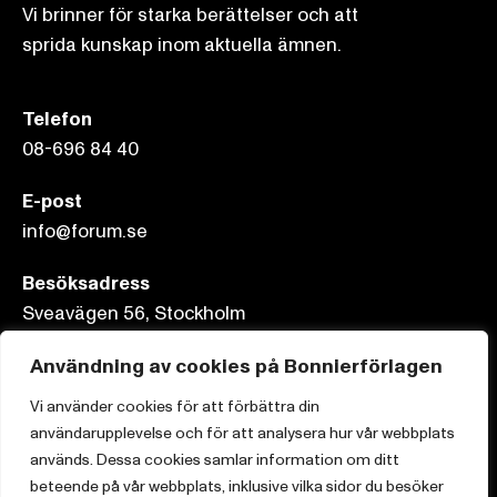
Vi brinner för starka berättelser och att
sprida kunskap inom aktuella ämnen.
Telefon
08-696 84 40
E-post
info@forum.se
Besöksadress
Sveavägen 56, Stockholm
Postadress
Användning av cookies på Bonnierförlagen
Box 3159, 103 63 Stockholm
Vi använder cookies för att förbättra din
användarupplevelse och för att analysera hur vår webbplats
används. Dessa cookies samlar information om ditt
beteende på vår webbplats, inklusive vilka sidor du besöker