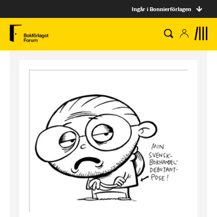
Ingår i Bonnierförlagen