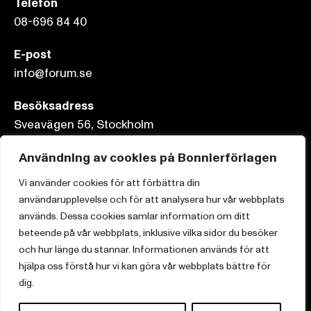
Telefon
08-696 84 40
E-post
info@forum.se
Besöksadress
Sveavägen 56, Stockholm
Användning av cookies på Bonnierförlagen
Postadress
Box 3159, 103 63 Stockholm
Vi använder cookies för att förbättra din
användarupplevelse och för att analysera hur vår webbplats
används. Dessa cookies samlar information om ditt
beteende på vår webbplats, inklusive vilka sidor du besöker
och hur länge du stannar. Informationen används för att
Om Bonnierförlagen
hjälpa oss förstå hur vi kan göra vår webbplats bättre för
Cookies
dig.
Integritetspolicy