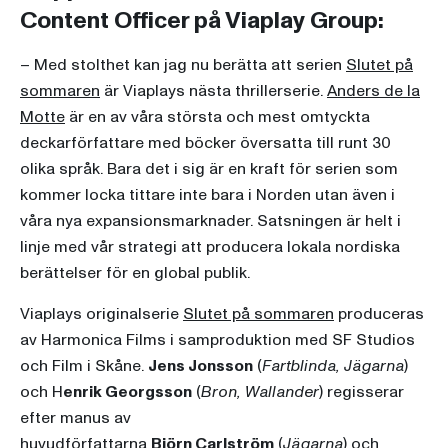
Content Officer på Viaplay Group:
– Med stolthet kan jag nu berätta att serien
Slutet på
sommaren
är Viaplays nästa thrillerserie.
Anders de la
Motte
är en av våra största och mest omtyckta
deckarförfattare med böcker översatta till runt 30
olika språk. Bara det i sig är en kraft för serien som
kommer locka tittare inte bara i Norden utan även i
våra nya expansionsmarknader. Satsningen är helt i
linje med vår strategi att producera lokala nordiska
berättelser för en global publik.
Viaplays originalserie
Slutet på sommaren
produceras
av Harmonica Films i samproduktion med SF Studios
och Film i Skåne.
Jens Jonsson
(
Fartblinda, Jägarna
)
och H
enrik Georgsson
(
Bron, Wallander
) regisserar
efter manus av
huvudförfattarna
Björn Carlström
(
Jägarna
) och