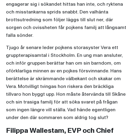
engagerar sig i sökandet hittas han inte, och ryktena
och misstankarna sprids snabbt. Den valhänta
brottsutredning som följer läggs till slut ner, där
sorgen och ovissheten får pojkens familj att långsamt
falla sönder.
Tjugo år senare leder pojkens storasyster Vera ett
gruppterapisamtal i Stockholm. En ung man ansluter,
och inför gruppen berättar han om sin barndom, om
oförklarliga minnen av en pojkes försvinnande. Hans
berättelse är skrämmande välbekant och skakar om
Vera. Motvilligt tvingas hon riskera den bräckliga
tillvaro hon byggt upp. Hon måste återvända till Skåne
och sin trasiga familj för att söka svaret på frågan
som ingen längre vill ställa. Vad hände egentligen
under den där sommaren som aldrig tog slut?
Filippa Wallestam, EVP och Chief