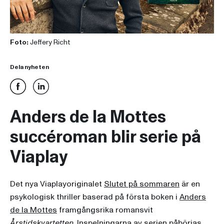
Foto:
Jeffery Richt
Dela nyheten
Anders de la Mottes
succéroman blir serie på
Viaplay
Det nya Viaplayoriginalet
Slutet på sommaren
är en
psykologisk thriller baserad på första boken i
Anders
de la Mottes
framgångsrika romansvit
Årstidskvartetten
. Inspelningarna av serien påbörjas