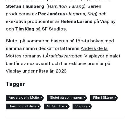
Stefan Thunberg
(
Hamilton, Farang
). Serien
produceras av
Per Janérus
(
Jägarna, Krig
) och
exekutiva producenter är
Helena Larand
på Viaplay
och
Tim King
på SF Studios.
Slutet på sommaren
baseras på första boken med
samma namn i deckarförfattarens
Anders de la
Mottes
romansvit
Årstidskvartetten
. Viaplayoriginalet
består av sex avsnitt och har exklusiv premiär på
Viaplay under nästa år, 2023.
Taggar
Anders de la Motte
Slutet på sommaren
Film i Skåne
Harmonica Films
SF Studios
Viaplay