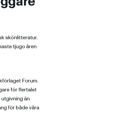
äggare
k skönlitteratur.
naste tjugo åren
okförlaget Forum.
are för flertalet
r utgivning än
ång för både våra