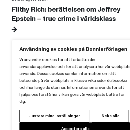
Filthy Rich: berättelsen om Jeffrey
Epstein – true crime i världsklass
Användning av cookies på Bonnierförlagen
Vi använder cookies för att förbättra din
användarupplevelse och för att analysera hur vår webbplat
används. Dessa cookies samlar information om ditt
beteende på vår webbplats, inklusive vilka sidor du besöker
och hur länge du stannar. Informationen används för att
Vi brinner för starka berättelser och att sprida
hjälpa oss förstå hur vi kan göra vår webbplats bättre för
kunskap inom aktuella ämnen.
dig.
Justera mina inställningar
Neka alla
Acceptera alla