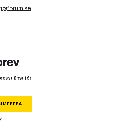
rg@forum.se
brev
presstjänst
för
UMERERA
y
.