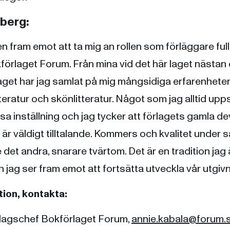
berg:
en fram emot att ta mig an rollen som förläggare full
förlaget Forum. Från mina vid det här laget nästan
aget har jag samlat på mig mångsidiga erfarenheter
eratur och skönlitteratur. Något som jag alltid up
sa inställning och jag tycker att förlagets gamla de
 är väldigt tilltalande. Kommers och kvalitet under
 det andra, snarare tvärtom. Det är en tradition jag ä
h jag ser fram emot att fortsätta utveckla vår utgiv
ion, kontakta:
rlagschef Bokförlaget Forum,
annie.kabala@forum.