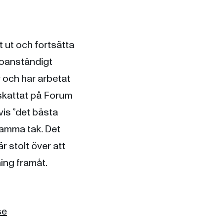
t ut och fortsätta
 oanständigt
 och har arbetat
pskattat på Forum
vis ”det bästa
 samma tak. Det
r stolt över att
ning framåt.
se