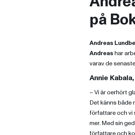
Andrea
på Bok
Andreas Lundb
Andreas
har arbe
varav de senaste
Annie Kabala,
– Vi är oerhört g
Det känns både na
författare och vi
mer. Med sin gedi
författare och ko