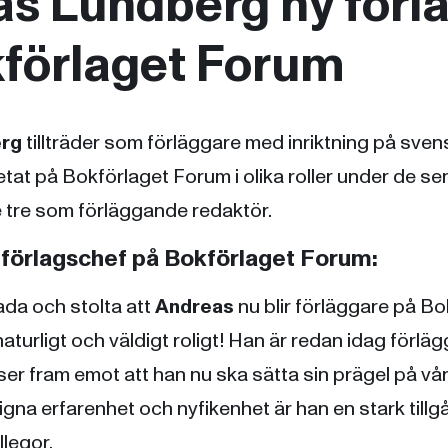
s Lundberg ny förl
förlaget Forum
erg
tillträder som förläggare med inriktning på svens
tat på Bokförlaget Forum i olika roller under de se
 tre som förläggande redaktör.
 förlagschef på Bokförlaget Forum:
lada och stolta att
Andreas
nu blir förläggare på B
turligt och väldigt roligt! Han är redan idag förlägg
 ser fram emot att han nu ska sätta sin prägel på vå
gna erfarenhet och nyfikenhet är han en stark tillg
llegor.