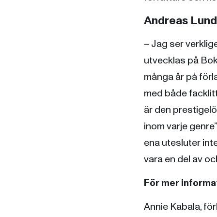
Andreas Lund
– Jag ser verklig
utvecklas på Bok
många år på förl
med både facklitt
är den prestigelö
inom varje genre”
ena utesluter inte
vara en del av oc
För mer informat
Annie Kabala, fö