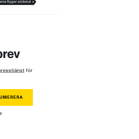
rna flyger söderut
brev
presstjänst
för
UMERERA
y
.