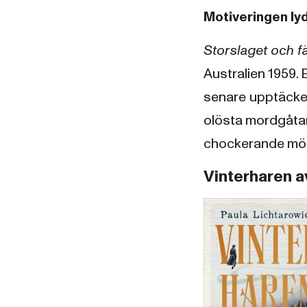
Motiveringen lyd
Storslaget och f
Australien 1959. E
senare upptäcker
olösta mordgåta
chockerande mörka
Vinterharen a