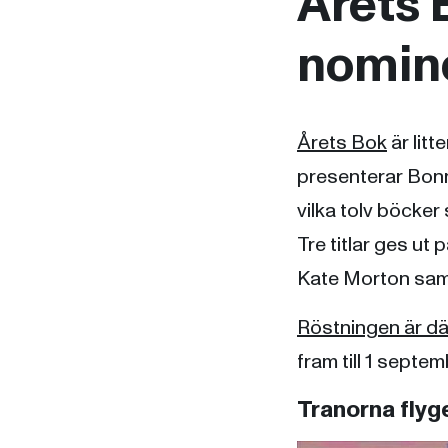
Årets 
nomin
Årets Bok
är litt
presenterar Bonni
vilka tolv böcke
Tre titlar ges u
Kate Morton samt
Röstningen är d
fram till 1 septe
Tranorna flyg