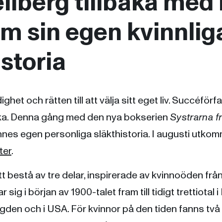
llberg tillbaka med
om sin egen kvinnlig
istoria
ighet och rätten till att välja sitt eget liv. Succéför
aka. Denna gång med den nya bokserien
Systrarna f
nnes egen personliga släkthistoria. I augusti utkom
ter
.
 bestå av tre delar, inspirerade av kvinnoöden frå
sig i början av 1900-talet fram till tidigt trettiotal i
en och i USA. För kvinnor på den tiden fanns två al