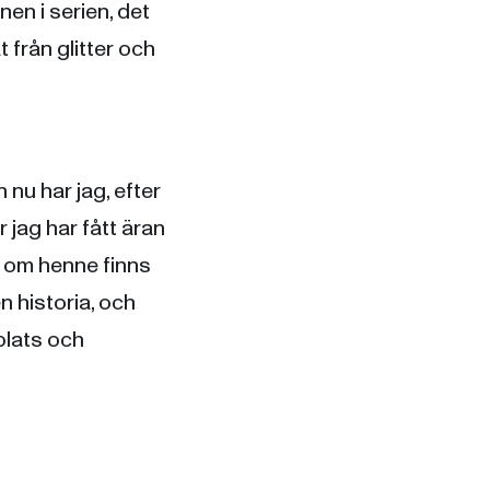
nen i serien, det
t från glitter och
nu har jag, efter
 jag har fått äran
r om henne finns
 historia, och
plats och