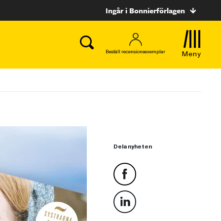
Ingår i Bonnierförlagen
Beställ recensionsexemplar
Meny
Dela nyheten