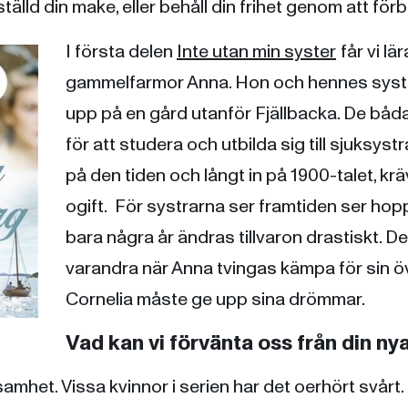
tälld din make, eller behåll din frihet genom att förbl
I första delen
Inte utan min syster
får vi l
gammelfarmor Anna. Hon och hennes syste
upp på en gård utanför Fjällbacka. De bå
för att studera och utbilda sig till sjuksystr
på den tiden och långt in på 1900-talet, krä
ogift. För systrarna ser framtiden ser hopp
bara några år ändras tillvaron drastiskt. De 
varandra när Anna tvingas kämpa för sin 
Cornelia måste ge upp sina drömmar.
Vad kan vi förvänta oss från din ny
amhet. Vissa kvinnor i serien har det oerhört svårt. 