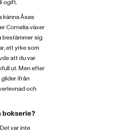
i ogift.
ära känna Åsas
r Cornelia växer
da bestämmer sig
ar, ett yrke som
vde att du var
full ut. Men efter
glider ifrån
överlevnad och
a bokserie?
Det var inte