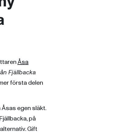
 ny
a
fattaren
Åsa
rån Fjällbacka
mer första delen
n Åsas egen släkt.
 Fjällbacka, på
ternativ. Gift