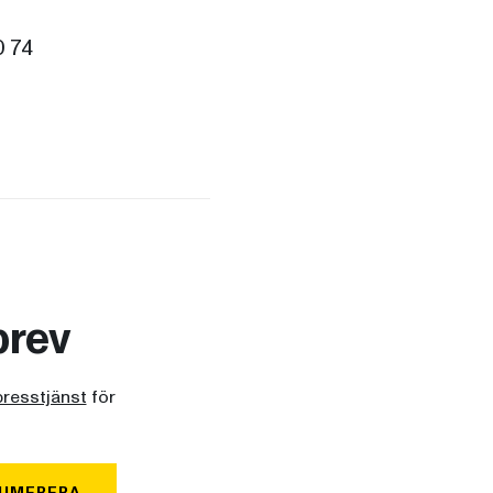
0 74
brev
presstjänst
för
UMERERA