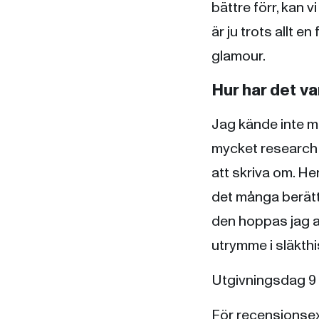
bättre förr, kan 
är ju trots allt e
glamour.
Hur har det va
Jag kände inte mi
mycket research o
att skriva om. He
det många berätt
den hoppas jag a
utrymme i släkthi
Utgivningsdag 9 a
För recensionsex