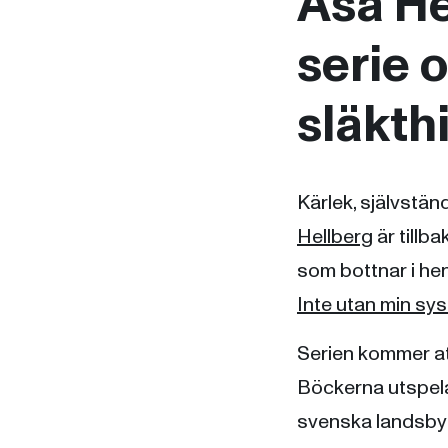
Åsa He
serie 
släkth
Kärlek, självständ
Hellberg
är tillb
som bottnar i he
Inte utan min sys
Serien kommer att
Böckerna utspelar 
svenska landsbygd