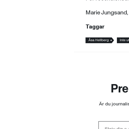
Marie Jungsand,
Taggar
Åsa Hellberg
Inte u
Pre
Är du journal