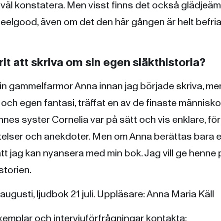
vi väl konstatera. Men visst finns det också glädjeäm
n feelgood, även om det den här gången är helt befria
rit att skriva om sin egen släkthistoria?
n gammelfarmor Anna innan jag började skriva, men 
ch egen fantasi, träffat en av de finaste människor
nnes syster Cornelia var på sätt och vis enklare, fö
elser och anekdoter. Men om Anna berättas bara en
tt jag kan nyansera med min bok. Jag vill ge henne 
storien.
ugusti, ljudbok 21 juli. Uppläsare: Anna Maria Käll
emplar och intervjuförfrågningar kontakta: