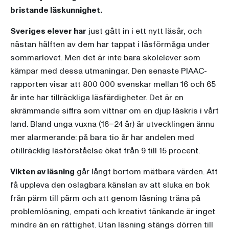
bristande läskunnighet.
Sveriges elever har
just gått in i ett nytt läsår, och
nästan hälften av dem har tappat i läsförmåga under
sommarlovet. Men det är inte bara skolelever som
kämpar med dessa utmaningar. Den senaste PIAAC-
rapporten visar att 800 000 svenskar mellan 16 och 65
år inte har tillräckliga läsfärdigheter. Det är en
skrämmande siffra som vittnar om en djup läskris i vårt
land. Bland unga vuxna (16–24 år) är utvecklingen ännu
mer alarmerande: på bara tio år har andelen med
otillräcklig läsförståelse ökat från 9 till 15 procent.
Vikten av läsning
går långt bortom mätbara värden. Att
få uppleva den oslagbara känslan av att sluka en bok
från pärm till pärm och att genom läsning träna på
problemlösning, empati och kreativt tänkande är inget
mindre än en rättighet. Utan läsning stängs dörren till