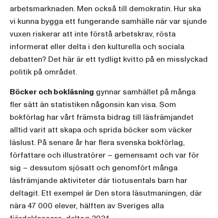
arbetsmarknaden. Men också till demokratin. Hur ska
vi kunna bygga ett fungerande samhälle när var sjunde
vuxen riskerar att inte förstå arbetskrav, rösta
informerat eller delta i den kulturella och sociala
debatten? Det här är ett tydligt kvitto på en misslyckad
politik på området.
Böcker och bokläsning
gynnar samhället på många
fler sätt än statistiken någonsin kan visa. Som
bokförlag har vårt främsta bidrag till läsfrämjandet
alltid varit att skapa och sprida böcker som väcker
läslust. På senare år har flera svenska bokförlag,
författare och illustratörer – gemensamt och var för
sig – dessutom sjösatt och genomfört många
läsfrämjande aktiviteter där tiotusentals barn har
deltagit. Ett exempel är Den stora läsutmaningen, där
nära 47 000 elever, hälften av Sveriges alla