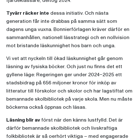
fjärdeklassare, deltog 2024.
Tyvärr räcker inte
dessa initiativ. Och nästa
generation får inte drabbas på samma sätt som
dagens unga vuxna. Bonnierförlagen kräver därför en
sammanhållen, nationell lässtrategi och en nollvision
mot bristande läskunnighet hos barn och unga.
Vi vet att nyckeln till ökad läskunnighet går genom
läsning av fysiska böcker. Och just nu finns det ett
gyllene läge: Regeringen ger under 2024–2025 ett
stadsbidrag på 656 miljoner kronor för inköp av
litteratur till förskolor och skolor och har lagstiftat om
bemannade skolbibliotek på varje skola. Men nu måste
böckerna också öppnas och läsas.
Läsning blir av
först när den känns lustfylld. Det är
därför bemannade skolbibliotek och livskraftiga
folkbibliotek är så oerhört viktiga – med engagerade