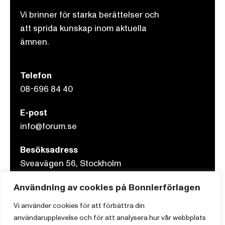
Vi brinner för starka berättelser och
att sprida kunskap inom aktuella
ämnen.
Telefon
08-696 84 40
E-post
info@forum.se
Besöksadress
Sveavägen 56, Stockholm
Användning av cookies på Bonnierförlagen
Postadress
Box 3159, 103 63 Stockholm
Vi använder cookies för att förbättra din
användarupplevelse och för att analysera hur vår webbplats