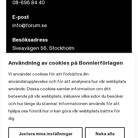
08-696 84 40
E-post
info@forum.se
Besöksadress
Sveavägen 56, Stockholm
Användning av cookies på Bonnierförlagen
Postadress
Box 3159, 103 63 Stockholm
Vi använder cookies för att förbättra din
användarupplevelse och för att analysera hur vår webbplats
används. Dessa cookies samlar information om ditt
beteende på vår webbplats, inklusive vilka sidor du besöker
och hur länge du stannar. Informationen används för att
Om Bonnierförlagen
hjälpa oss förstå hur vi kan göra vår webbplats bättre för
Cookies
dig.
Integritetspolicy
Justera mina inställningar
Neka alla