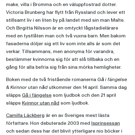
make, villa i Bromma och en väluppfostrad dotter.
Victoria Brunberg har flytt från Ryssland och lever ett
stillsamt liv i en liten by på landet med sin man Malte.
Och Birgitta Nilsson är en omtyckt lågstadielärare
med en tystlåten man och två vuxna barn. Men bakom
fasaderna döljer sig ett liv som inte alls är som det
verkar. Tillsammans, men anonyma för varandra,
bestämmer kvinnorna sig för att slå tillbaka och en
gång för alla befria sig från sina mörka hemligheter.
Boken med de två fristående romanerna
Gå i fängelse
&
Kvinnor utan nåd
utkommer den 14 april. Samma dag
släpps
Gå i fängelse
som ljudbok och den 21 april
släpps
Kvinnor utan nåd
som ljudbok.
Camilla Läckberg
är en av Sveriges mest lästa
författare. Hon debuterade 2003 med
Isprinsessan
och sedan dess har det blivit ytterligare nio böcker i