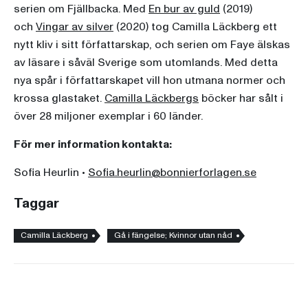
serien om Fjällbacka. Med
En bur av guld
(2019)
och
Vingar av silver
(2020) tog Camilla Läckberg ett
nytt kliv i sitt författarskap, och serien om Faye älskas
av läsare i såväl Sverige som utomlands. Med detta
nya spår i författarskapet vill hon utmana normer och
krossa glastaket.
Camilla Läckbergs
böcker har sålt i
över 28 miljoner exemplar i 60 länder.
För mer information kontakta:
Sofia Heurlin •
Sofia.heurlin@bonnierforlagen.se
Taggar
Camilla Läckberg
Gå i fängelse; Kvinnor utan nåd