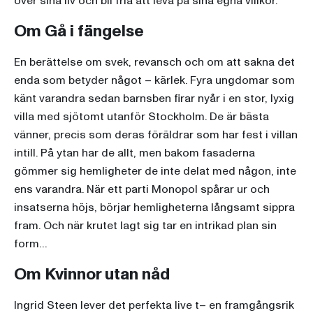
över sina liv och bli fria att leva på sina egna villkor.
Om Gå i fängelse
En berättelse om svek, revansch och om att sakna det
enda som betyder något – kärlek. Fyra ungdomar som
känt varandra sedan barnsben firar nyår i en stor, lyxig
villa med sjötomt utanför Stockholm. De är bästa
vänner, precis som deras föräldrar som har fest i villan
intill. På ytan har de allt, men bakom fasaderna
gömmer sig hemligheter de inte delat med någon, inte
ens varandra. När ett parti Monopol spårar ur och
insatserna höjs, börjar hemligheterna långsamt sippra
fram. Och när krutet lagt sig tar en intrikad plan sin
form…
Om Kvinnor utan nåd
Ingrid Steen lever det perfekta live t– en framgångsrik